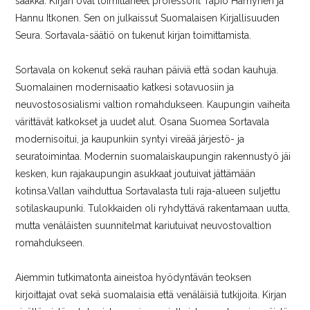
saakka. Kirjan ovat toimittaneet professorit Tapio Hämynen ja
Hannu Itkonen. Sen on julkaissut Suomalaisen Kirjallisuuden
Seura. Sortavala-säätiö on tukenut kirjan toimittamista.
Sortavala on kokenut sekä rauhan päiviä että sodan kauhuja.
Suomalainen modernisaatio katkesi sotavuosiin ja
neuvostososialismi valtion romahdukseen. Kaupungin vaiheita
värittävät katkokset ja uudet alut. Osana Suomea Sortavala
modernisoitui, ja kaupunkiin syntyi vireää järjestö- ja
seuratoimintaa. Modernin suomalaiskaupungin rakennustyö jäi
kesken, kun rajakaupungin asukkaat joutuivat jättämään
kotinsa.Vallan vaihduttua Sortavalasta tuli raja-alueen suljettu
sotilaskaupunki. Tulokkaiden oli ryhdyttävä rakentamaan uutta,
mutta venäläisten suunnitelmat kariutuivat neuvostovaltion
romahdukseen.
Aiemmin tutkimatonta aineistoa hyödyntävän teoksen
kirjoittajat ovat sekä suomalaisia että venäläisiä tutkijoita. Kirjan