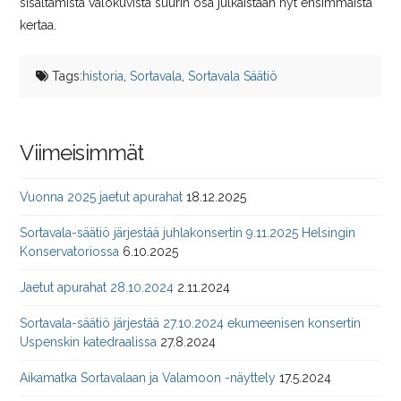
sisältämistä valokuvista suurin osa julkaistaan nyt ensimmäistä
kertaa.
Tags:
historia
,
Sortavala
,
Sortavala Säätiö
Viimeisimmät
Vuonna 2025 jaetut apurahat
18.12.2025
Sortavala-säätiö järjestää juhlakonsertin 9.11.2025 Helsingin
Konservatoriossa
6.10.2025
Jaetut apurahat 28.10.2024
2.11.2024
Sortavala-säätiö järjestää 27.10.2024 ekumeenisen konsertin
Uspenskin katedraalissa
27.8.2024
Aikamatka Sortavalaan ja Valamoon -näyttely
17.5.2024