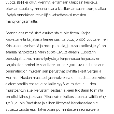
vuotta 1944 ei ollut kyennyt lentämään ulappain keskellä
olevaan useita kymmeniä saaria käsittävään saaristoon, saattaa
löytyä onnekkaan retkeilijän katsottavaksi metsien
mäntykangasmailta.
Saarten ensimmäisistä asukkaista ei ole tietoa. Karjaa
kasvattaneita karjalaisia lienee saarilla ollut jo 400 vuotta ennen
Kristuksen syntymää ja monipuolista, jatkuvaa peltoviljelyä on
saarilla harjoitettu ainakin 1000-luvulta alkaen. Luostarin
perustajat tulivat maanviljelystä ja karjanhoitoa harjoittavien
karjalaisten omimille saarille 1100- tai 1300-luvulla. Luostarin
perimätiedon mukaan sen perustivat pyhittäjä-isät Sergei ja
Herman. Heidän maalliset jäännöksensä on haudattu pääkirkon
alatemppeliin entiselle paikalle 1996 valmistetun uuden
muistoarkun alle. Perustamisestaan alkaen luostarin toiminta
on ollut lähes jatkuvaa. Pitkäaikaisin katkos tapahtui välillä 1617-
1718, jolloin Ruotsissa ja siihen liitetyssä Karjalassakaan ei
suvaittu luostareita. Talvisodan pommitusten seurauksena