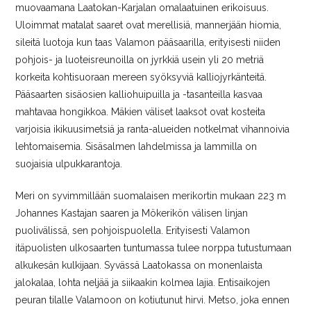
muovaamana Laatokan-Karjalan omalaatuinen erikoisuus.
Uloimmat matalat saaret ovat merellisiä, mannerjään hiomia,
sileitä luotoja kun taas Valamon pääsaarilla, erityisesti niiden
pohjois- ja luoteisreunoilla on jyrkkiä usein yli 20 metriä
korkeita kohtisuoraan mereen syöksyviä kalliojyrkänteitä.
Pääsaarten sisäosien kalliohuipuilla ja -tasanteilla kasvaa
mahtavaa hongikkoa. Mäkien väliset laaksot ovat kosteita
varjoisia ikikuusimetsiä ja ranta-alueiden notkelmat vihannoivia
lehtomaisemia. Sisäsalmen lahdelmissa ja lammilla on
suojaisia ulpukkarantoja.
Meri on syvimmillään suomalaisen merikortin mukaan 223 m
Johannes Kastajan saaren ja Mökerikön välisen linjan
puolivälissä, sen pohjoispuolella. Erityisesti Valamon
itäpuolisten ulkosaarten tuntumassa tulee norppa tutustumaan
alkukesän kulkijaan. Syvässä Laatokassa on monenlaista
jalokalaa, lohta neljää ja siikaakin kolmea lajia. Entisaikojen
peuran tilalle Valamoon on kotiutunut hirvi. Metso, joka ennen