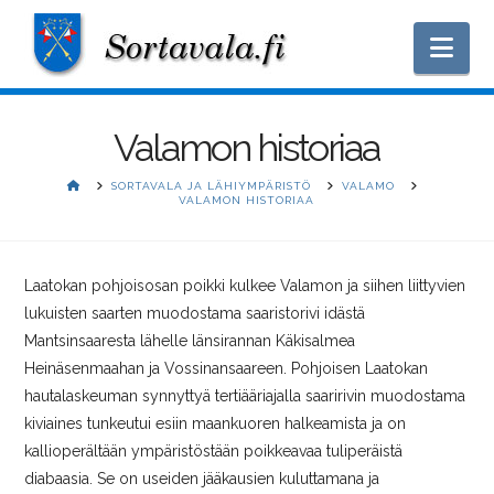
Nav
Valamon historiaa
HOME
SORTAVALA JA LÄHIYMPÄRISTÖ
VALAMO
VALAMON HISTORIAA
Laatokan pohjoisosan poikki kulkee Valamon ja siihen liittyvien
lukuisten saarten muodostama saaristorivi idästä
Mantsinsaaresta lähelle länsirannan Käkisalmea
Heinäsenmaahan ja Vossinansaareen. Pohjoisen Laatokan
hautalaskeuman synnyttyä tertiääriajalla saaririvin muodostama
kiviaines tunkeutui esiin maankuoren halkeamista ja on
kallioperältään ympäristöstään poikkeavaa tuliperäistä
diabaasia. Se on useiden jääkausien kuluttamana ja