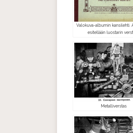
Valokuva-albumin kansilehti.
esitellään luostarin verst
Metalliverstas