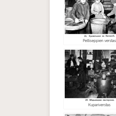
Peltiseppien verstas
Kupariverstas