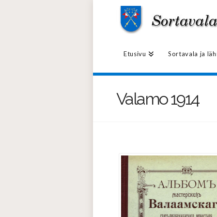
Etusivu
Sortavala ja lä
Valamo 1914