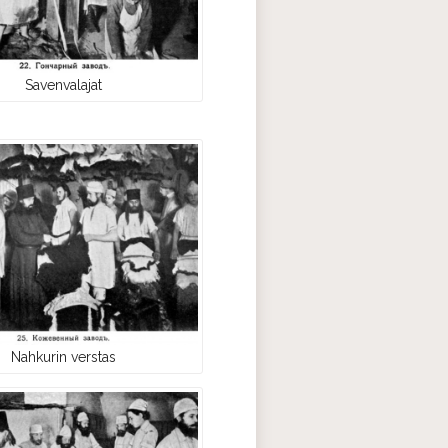
Savenvalajat
Nahkurin verstas