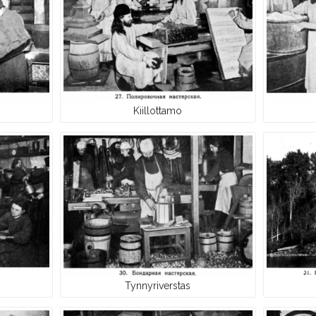
Kiillottamo
Tynnyriverstas