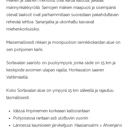
Mäkien ja saarien merisivut ovat karua kalliota, jäkälää,
männynkäkkyröitä. Samojen mäkien maapuoli ja sisempänä
olevat laaksot ovat parhaimmillaan suorastaan pakahduttavan
rehevää lehtoa. Sananjalka ja ukonhattu kasvavat
miehenkorkuisiksi.
Maisemallisesti rikkain ja monipuolisin rannikkokaistan alue on
sen pohjoinen kärki.
Sortavalan saaristo on puoliympyrä, jonka säde on 15 km ja
keskipiste avoimen ulapan rajalla, Honkasalon saaren
Vahtimäellä.
Koko Sortavalan alue on ympyrä 15 km säteellä ja rajautuu
täsmällisesti:
Idässä Impiniemen korkeaan kalliorantaan
Pohjoisessa rantaan asti ulottuviin vuoriin
Lännessä kauniiseen järviketjuun: Haasiansalmi > Ahvenjärvi