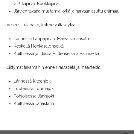
> Pitkäjärvi> Kuokkajärvi
Järvien takana muutamia kyliä ja harvaan asuttu erämaa.
Vesireitit ulapalle, kolme valtaväylää
Lännessä Läppäjärvi > Markatsimansalmi
Keskellä Honkasalonselkä
Koillisessa ja idässä Hiidenselkä > Halinselkä
Liittymät takamaihin ennen rautatietä ja maanteitä:
Lännessä Kiteenjoki
Luoteessa Tohmajoki
Pohjoisessa Jänisjoki
Koillisessa Janaslahti