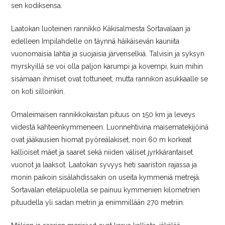
sen kodiksensa.
Laatokan luoteinen rannikko Käkisalmesta Sortavalaan ja
edelleen Impilahdelle on täynnä häikäisevän kauniita
vuonomaisia lahtia ja suojaisia järvenselkiä. Talvisin ja syksyn
myrskyillä se voi olla paljon karumpi ja kovempi, kuin mihin
sisämaan ihmiset ovat tottuneet, mutta rannikon asukkaalle se
on koti silloinkin.
Omaleimaisen rannikkokaistan pituus on 150 km ja leveys
viidestä kahteenkymmeneen. Luonnehtivina maisematekijöinä
ovat jääkausien hiomat pyöreälakiset, noin 60 m korkeat
kallioiset mäet ja saaret sekä niiden väliset jyrkkärantaiset
vuonot ja laaksot. Laatokan syvyys heti saariston rajassa ja
monin paikoin sisälahdissakin on useita kymmeniä metrejä.
Sortavalan eteläpuolella se painuu kymmenien kilometrien
pituudella yli sadan metrin ja enimmillään 270 metriin.