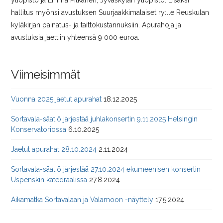
yliopisto ja Emma Pitkänen, Jyväskylän yliopisto. Lisäksi
hallitus myönsi avustuksen Suurjaakkimalaiset ry:lle Reuskulan
kyläkirjan painatus- ja taittokustannuksiin. Apurahoja ja
avustuksia jaettiin yhteensä 9 000 euroa.
Viimeisimmät
Vuonna 2025 jaetut apurahat
18.12.2025
Sortavala-säätiö järjestää juhlakonsertin 9.11.2025 Helsingin
Konservatoriossa
6.10.2025
Jaetut apurahat 28.10.2024
2.11.2024
Sortavala-säätiö järjestää 27.10.2024 ekumeenisen konsertin
Uspenskin katedraalissa
27.8.2024
Aikamatka Sortavalaan ja Valamoon -näyttely
17.5.2024