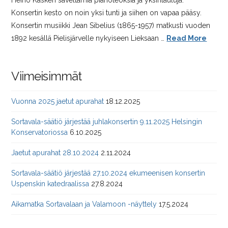
Heino Kasken säveltämiä pianoteoksia ja yksinlauluja.
Konsertin kesto on noin yksi tunti ja siihen on vapaa pääsy.
Konsertin musiikki Jean Sibelius (1865-1957) matkusti vuoden
1892 kesällä Pielisjärvelle nykyiseen Lieksaan …
Read More
Viimeisimmät
Vuonna 2025 jaetut apurahat
18.12.2025
Sortavala-säätiö järjestää juhlakonsertin 9.11.2025 Helsingin
Konservatoriossa
6.10.2025
Jaetut apurahat 28.10.2024
2.11.2024
Sortavala-säätiö järjestää 27.10.2024 ekumeenisen konsertin
Uspenskin katedraalissa
27.8.2024
Aikamatka Sortavalaan ja Valamoon -näyttely
17.5.2024