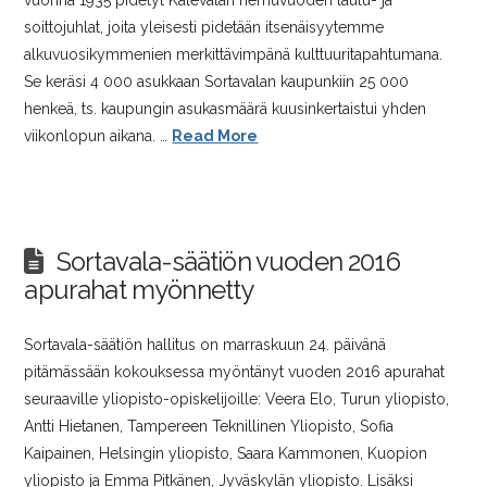
vuonna 1935 pidetyt Kalevalan riemuvuoden laulu- ja
soittojuhlat, joita yleisesti pidetään itsenäisyytemme
alkuvuosikymmenien merkittävimpänä kulttuuritapahtumana.
Se keräsi 4 000 asukkaan Sortavalan kaupunkiin 25 000
henkeä, ts. kaupungin asukasmäärä kuusinkertaistui yhden
viikonlopun aikana. …
Read More
Sortavala-säätiön vuoden 2016
apurahat myönnetty
Sortavala-säätiön hallitus on marraskuun 24. päivänä
pitämässään kokouksessa myöntänyt vuoden 2016 apurahat
seuraaville yliopisto-opiskelijoille: Veera Elo, Turun yliopisto,
Antti Hietanen, Tampereen Teknillinen Yliopisto, Sofia
Kaipainen, Helsingin yliopisto, Saara Kammonen, Kuopion
yliopisto ja Emma Pitkänen, Jyväskylän yliopisto. Lisäksi