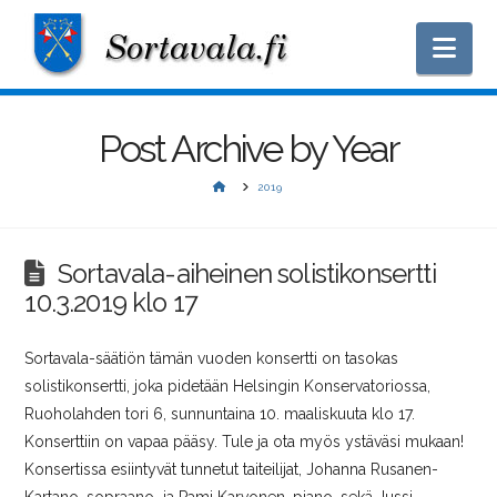
Nav
Post Archive by Year
HOME
2019
Sortavala-aiheinen solistikonsertti
10.3.2019 klo 17
Sortavala-säätiön tämän vuoden konsertti on tasokas
solistikonsertti, joka pidetään Helsingin Konservatoriossa,
Ruoholahden tori 6, sunnuntaina 10. maaliskuuta klo 17.
Konserttiin on vapaa pääsy. Tule ja ota myös ystäväsi mukaan!
Konsertissa esiintyvät tunnetut taiteilijat, Johanna Rusanen-