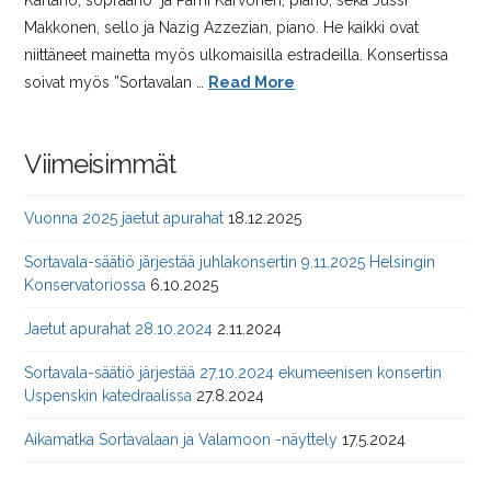
Kartano, sopraano ja Pami Karvonen, piano, sekä Jussi
Makkonen, sello ja Nazig Azzezian, piano. He kaikki ovat
niittäneet mainetta myös ulkomaisilla estradeilla. Konsertissa
soivat myös ”Sortavalan …
Read More
Viimeisimmät
Vuonna 2025 jaetut apurahat
18.12.2025
Sortavala-säätiö järjestää juhlakonsertin 9.11.2025 Helsingin
Konservatoriossa
6.10.2025
Jaetut apurahat 28.10.2024
2.11.2024
Sortavala-säätiö järjestää 27.10.2024 ekumeenisen konsertin
Uspenskin katedraalissa
27.8.2024
Aikamatka Sortavalaan ja Valamoon -näyttely
17.5.2024