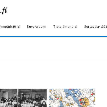
hiympäristö
Kuva-albumi
Tietolähteitä
Sortavala-säät