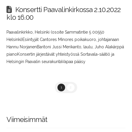
Konsertti Paavalinkirkossa 2.10.2022
klo 16.00
Paavalinkirkko, Helsinki (osoite Sammatintie 5 00550
Helsinki)Esiintyjät Cantores Minores poikakuoro, johtajanaan
Hannu NorjanenBaritoni Jussi Merikanto, laulu, Juho Alakärppä
pianoKonsertin järjestävät yhteistyössä Sortavala-säätiö ja
Helsingin Paavalin seurakuntaVapaa pääsy
1
2
Viimeisimmät