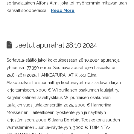
sortavalalainen Alfons Almi, joka loi myöhemmin mittavan uran
Kansallisoopperassa …
Read More
Jaetut apurahat 28.10.2024
Sortavala-säätiö jakoi kokouksessaan 28.10.2024 apurahoja
yhteensä 177.350 euroa. Seuraava apurahojen hakuaika on
25.8.-26.9.2025. HANKEAPURAHAT Kilkku Elina,
Alakouluikäisille suunnattuja koulunäytelmiä sisältävän kirjan
kirjoittamiseen, 3000 € Wiipurilaisen osakunnan laulajat ry,
Karjalankielinen sävellystilaus Wiipurilaisen osakunnan
laulajien vuosijuhlakonserttiin 2025, 2000 € Hanneriina
Moisseinen, Taiteelliseen työskentelyyn ja näyttelyn
järjestämiseen, 2000 € Jaana Bombin, Teoskokonaisuuden
valmistaminen Juurilla-näyttelyyn, 3000 € TOIMINTA-