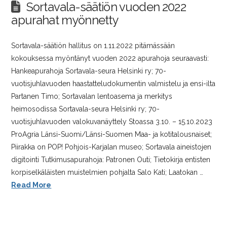
Sortavala-säätiön vuoden 2022
apurahat myönnetty
Sortavala-säätiön hallitus on 1.11.2022 pitämässään
kokouksessa myöntänyt vuoden 2022 apurahoja seuraavasti:
Hankeapurahoja Sortavala-seura Helsinki ry; 70-
vuotisjuhlavuoden haastatteludokumentin valmistelu ja ensi-ilta
Partanen Timo; Sortavalan lentoasema ja merkitys
heimosodissa Sortavala-seura Helsinki ry; 70-
vuotisjuhlavuoden valokuvanäyttely Stoassa 3.10. – 15.10.2023
ProAgria Länsi-Suomi/Länsi-Suomen Maa- ja kotitalousnaiset;
Piirakka on POP! Pohjois-Karjalan museo; Sortavala aineistojen
digitointi Tutkimusapurahoja: Patronen Outi; Tietokirja entisten
korpiselkäläisten muistelmien pohjalta Salo Kati; Laatokan …
Read More