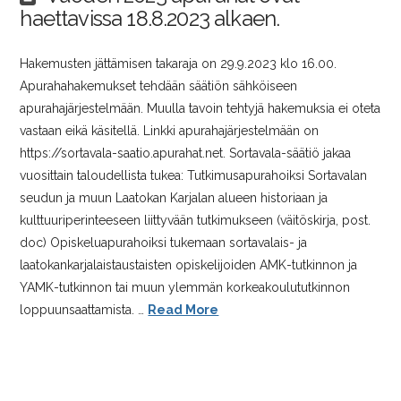
haettavissa 18.8.2023 alkaen.
Hakemusten jättämisen takaraja on 29.9.2023 klo 16.00.
Apurahahakemukset tehdään säätiön sähköiseen
apurahajärjestelmään. Muulla tavoin tehtyjä hakemuksia ei oteta
vastaan eikä käsitellä. Linkki apurahajärjestelmään on
https://sortavala-saatio.apurahat.net. Sortavala-säätiö jakaa
vuosittain taloudellista tukea: Tutkimusapurahoiksi Sortavalan
seudun ja muun Laatokan Karjalan alueen historiaan ja
kulttuuriperinteeseen liittyvään tutkimukseen (väitöskirja, post.
doc) Opiskeluapurahoiksi tukemaan sortavalais- ja
laatokankarjalaistaustaisten opiskelijoiden AMK-tutkinnon ja
YAMK-tutkinnon tai muun ylemmän korkeakoulututkinnon
loppuunsaattamista. …
Read More