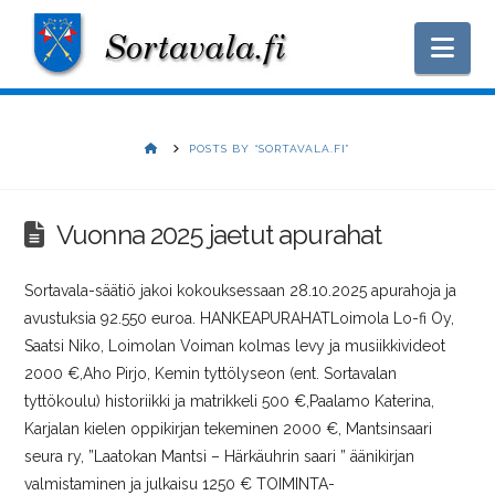
Nav
HOME
POSTS BY “SORTAVALA.FI”
Vuonna 2025 jaetut apurahat
Sortavala-säätiö jakoi kokouksessaan 28.10.2025 apurahoja ja
avustuksia 92.550 euroa. HANKEAPURAHATLoimola Lo-fi Oy,
Saatsi Niko, Loimolan Voiman kolmas levy ja musiikkivideot
2000 €,Aho Pirjo, Kemin tyttölyseon (ent. Sortavalan
tyttökoulu) historiikki ja matrikkeli 500 €,Paalamo Katerina,
Karjalan kielen oppikirjan tekeminen 2000 €, Mantsinsaari
seura ry, ”Laatokan Mantsi – Härkäuhrin saari ” äänikirjan
valmistaminen ja julkaisu 1250 € TOIMINTA-