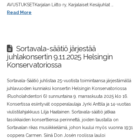
AVUSTUKSETKarjalan Liitto ry, Karjalaiset Kesäjuhlat …
Read More
Sortavala-säätiö järjestää
juhlakonsertin 9.11.2025 Helsingin
Konservatoriossa
Sortavala-Säätiö juhlistaa 25-vuotista toimintaansa järjestämällä
juhlavuoden kunniaksi konsertin Helsingin Konservatoriossa
(Ruoholahdentori 6) sunnuntaina 9. marraskuuta 2025 klo 16.
Konsertissa esiintyvät oopperalaulaja Jyrki Anttila ja 14-vuotias
viulistilahjakkuus Lilja Haatainen. Sortavala-säätiö jatkaa
tasokkaiden konserttiensa perinnettä, joiden taustalla on
Sortavalan rikas musiikkielämä, johon kuului myös vuonna 1931
ooppera Carmen. Siinä Don Josén roolissa lauloi