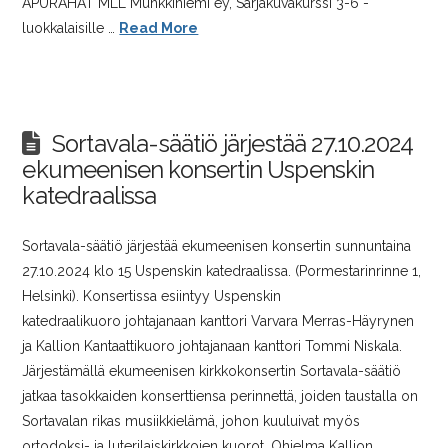
APURAHAT MLL Munkkiniemi ey, Sarjakuvakurssi 3-6 -
luokkalaisille …
Read More
Sortavala-säätiö järjestää 27.10.2024
ekumeenisen konsertin Uspenskin
katedraalissa
Sortavala-säätiö järjestää ekumeenisen konsertin sunnuntaina
27.10.2024 klo 15 Uspenskin katedraalissa. (Pormestarinrinne 1,
Helsinki). Konsertissa esiintyy Uspenskin
katedraalikuoro johtajanaan kanttori Varvara Merras-Häyrynen
ja Kallion Kantaattikuoro johtajanaan kanttori Tommi Niskala.
Järjestämällä ekumeenisen kirkkokonsertin Sortavala-säätiö
jatkaa tasokkaiden konserttiensa perinnettä, joiden taustalla on
Sortavalan rikas musiikkielämä, johon kuuluivat myös
ortodoksi- ja luterilaiskirkkojen kuorot. Ohjelma Kallion